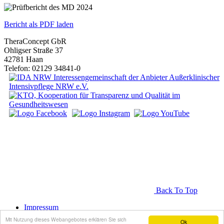
Bericht als PDF laden
TheraConcept GbR
Ohligser Straße 37
42781 Haan
Telefon: 02129 34841-0
Back To Top
Impressum
Datenschutz
Mit Nutzung dieses Webangebotes erklären Sie sich
Ok